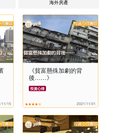
海外房產
濱
《貧富懸殊加劇的背
後……》
投資心得
/11/15
2021/11/01