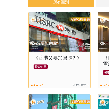
所有類別
《香港又要加息嗎? 》
《
需
投資心得
投
2021/12/15