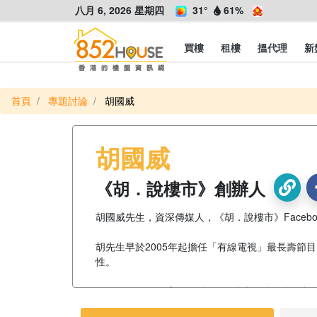
八月 6, 2026 星期四
31°
61%
買樓
租樓
搵代理
新
首頁
專題討論
胡國威
胡國威
《胡．說樓市》創辦人
胡國威先生，資深傳媒人，《胡．說樓市》Face
胡先生早於2005年起擔任「有線電視」最長壽
性。
2017年9月離開「有線電視」，成立網上平台《
等，繼續一起研究同交流！