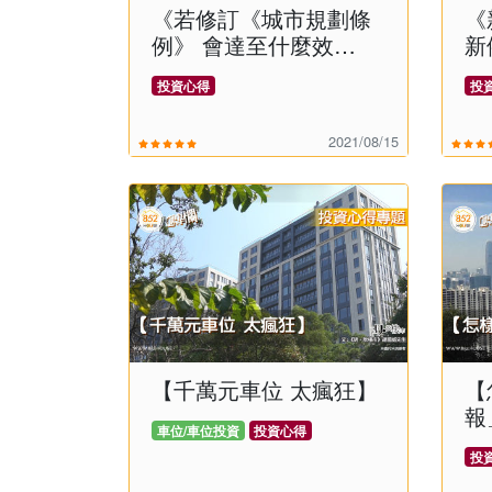
《若修訂《城市規劃條
《
例》 會達至什麼效
新
果﹖》
嗎
投資心得
投
2021/08/15
【千萬元車位 太瘋狂】
【
報
車位/車位投資
投資心得
投