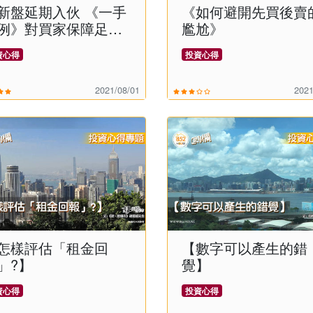
新盤延期入伙 《一手
《如何避開先買後賣
例》對買家保障足夠
尷尬》
？》
資心得
投資心得
2021/08/01
2021
怎樣評估「租金回
【數字可以產生的錯
」?】
覺】
資心得
投資心得