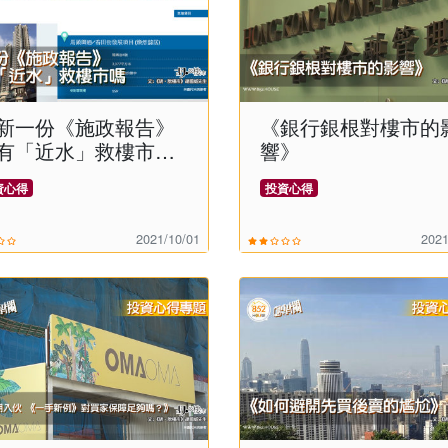
新一份《施政報告》
《銀行銀根對樓市的
有「近水」救樓市
響》
﹖》
資心得
投資心得
2021/10/01
2021