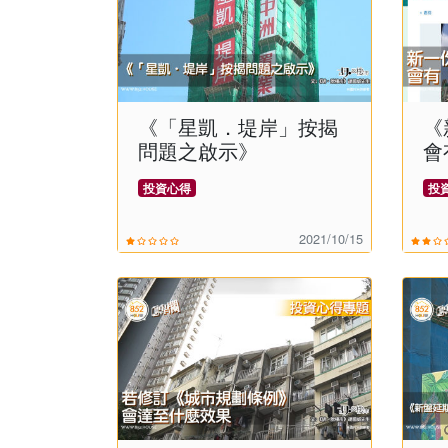
《「星凱．堤岸」按揭
《
問題之啟示》
會
嗎
投資心得
投
2021/10/15