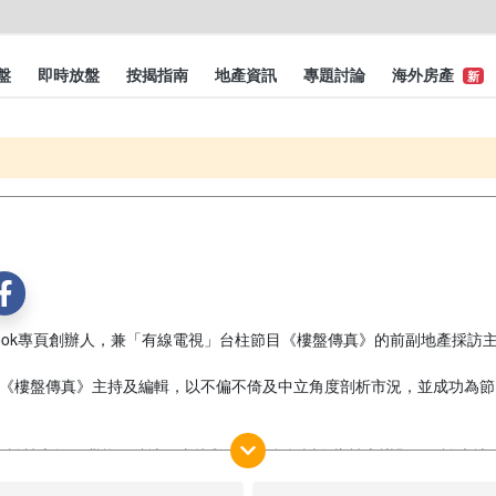
盤
即時放盤
按揭指南
地產資訊
專題討論
海外房產
新
book專頁創辦人，兼「有線電視」台柱節目《樓盤傳真》的前副地產採訪
節目《樓盤傳真》主持及編輯，以不偏不倚及中立角度剖析市況，並成功為
胡．說樓市》，冀能更貼地更直接與大家一起探討各樣樓市議題；不論本地