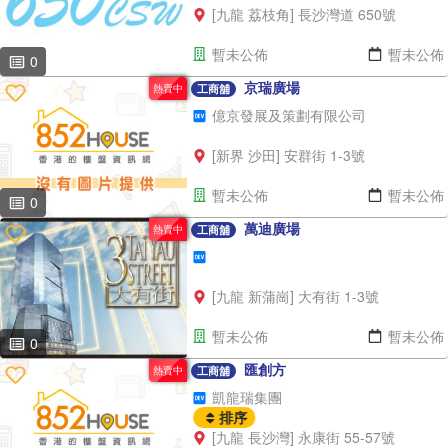
[九龍 荔枝角] 長沙灣道 650號
暫未公佈
暫未公佈
0
京瑞廣場
熱賣中
工商舖
億京發展及策劃有限公司
[新界 沙田] 安群街 1-3號
暫未公佈
暫未公佈
0
萬迪廣場
熱賣中
工商舖
[九龍 新蒲崗] 大有街 1-3號
暫未公佈
暫未公佈
0
匯創方
熱賣中
工商舖
凱龍瑞集團
排序
[九龍 長沙灣] 永康街 55-57號