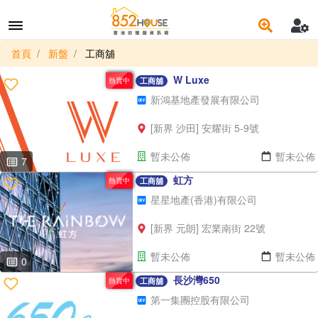
首頁
新盤
工商舖
W Luxe
熱賣中
工商舖
新鴻基地產發展有限公司
[新界 沙田] 安耀街 5-9號
暫未公佈
暫未公佈
7
虹方
熱賣中
工商舖
星星地產(香港)有限公司
[新界 元朗] 宏業南街 22號
暫未公佈
暫未公佈
0
長沙灣650
熱賣中
工商舖
第一集團控股有限公司