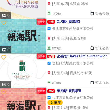
[九龍 啟德] 承豐道 26號
140伙
暫未公佈
0
親海駅 親海駅I
熱賣中
住宅
長江實業地產發展有限公司
[九龍 油塘] 東源街 8號
228伙
暫未公佈
0
必嘉坊 Baker Circle‧Greenwich
熱賣中
住宅
恒基兆業地產代理有限公司
[九龍 紅磡] 寶其利街 18號
278伙
暫未公佈
0
親海駅 親海駅II
熱賣中
住宅
長江實業地產發展有限公司
排序
[九龍 油塘] 東源街 15號