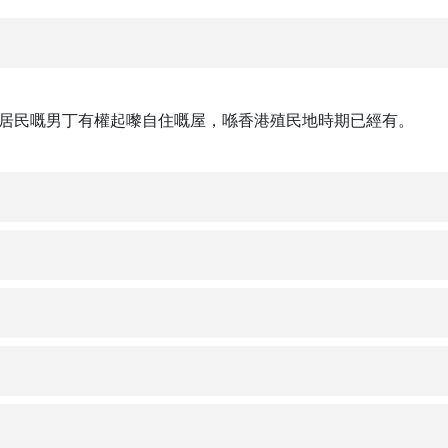
居民嘅男丁有權起嚟自住嘅屋，喺香港殖民地時期已經有。