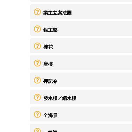
業主立案法團
銀主盤
樓花
唐樓
押記令
發水樓／縮水樓
全海景