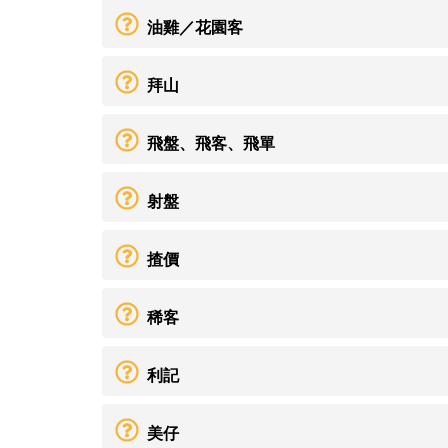
油雞／花園客
拜山
飛盤、飛客、飛單
射盤
揸價
稀客
利記
美仔