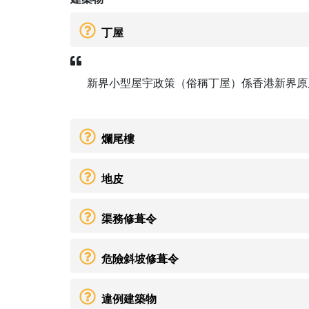
丁屋
新界小型屋宇政策（俗稱丁屋）係香港新界原
爛尾樓
地皮
渠務修葺令
危險斜坡修葺令
違例建築物