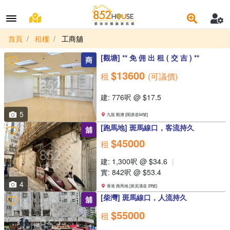
首頁
租樓
工商舖
[觀塘] ** 免 佣 出 租 ( 交 吉 ) **
商
$13600
租
(可議價)
建: 776呎 @ $17.5
5
九龍 觀塘 [開源道64號]
[跑馬地] 斑馬線口，客流持久
舖
$45000
租
建: 1,300呎 @ $34.6
實: 842呎 @ $53.4
4
香港 跑馬地 [黃泥涌道 29號]
[柴灣] 斑馬線口，人流持久
舖
$55000
租