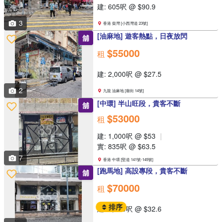
建: 605呎 @ $90.9
3
香港 柴灣 [小西灣道 23號]
[油麻地] 遊客熱點，日夜放閃
舖
$55000
租
建: 2,000呎 @ $27.5
2
九龍 油麻地 [廟街 14號]
[中環] 半山旺段，貴客不斷
舖
$53000
租
建: 1,000呎 @ $53
實: 835呎 @ $63.5
7
香港 中環 [堅道 141號-145號]
[跑馬地] 高設專段，貴客不斷
舖
$70000
租
排序
建: 2,150呎 @ $32.6