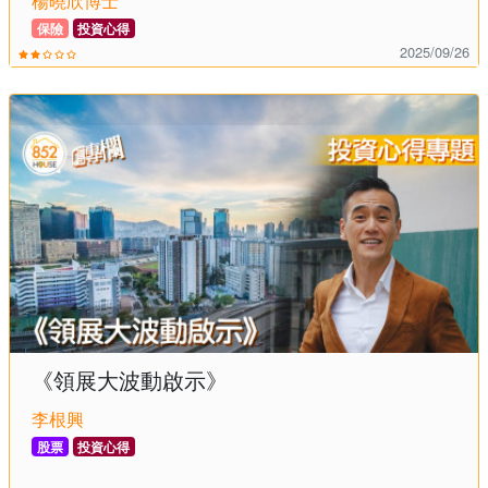
楊曉欣博士
保險
投資心得
2025/09/26
《領展大波動啟示》
李根興
股票
投資心得