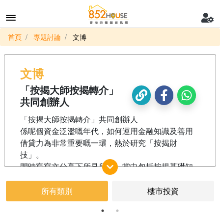
首頁
專題討論
文博
文博
「按揭大師按揭轉介」
共同創辦人
「按揭大師按揭轉介」共同創辦人
係呢個資金泛濫嘅年代，如何運用金融知識及善用
借貸力為非常重要嘅一環，熱於研究「按揭財
技」。
閒時寫寫文分享下所見所聞，當中包括按揭基礎知
識、冷知識以及千奇百趣嘅按揭個案，都一一同大
家分享探討。
所有類別
樓市投資
https://mortgagemaster.com.hk/