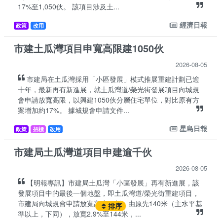
17%至1,050伙。 該項目涉及土...
經濟日報
政策
改用
市建土瓜灣項目申寬高限建1050伙
2026-08-05
市建局在土瓜灣採用「小區發展」模式推展重建計劃已逾
十年，最新再有新進展，就土瓜灣道/榮光街發展項目向城規
會申請放寬高限，以興建1050伙分層住宅單位，對比原有方
案增加約17%。 據城規會申請文件...
星島日報
政策
招標
改用
市建局土瓜灣道項目申建逾千伙
2026-08-05
【明報專訊】市建局土瓜灣「小區發展」再有新進展，該
發展項目中的最後一個地盤，即土瓜灣道/榮光街重建項目，
市建局向城規會申請放寬高度限制，由原先140米（主水平基
排序
準以上，下同），放寬2.9%至144米，...