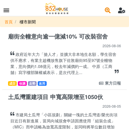
首頁
樓市新聞
廟街全幢意向逾一億減10% 可改裝宿舍
2026-08-06
政府近年大力「搶人才」並擴大非本地生名額，學生宿舍
供不應求，有業主趁機放售旗下佐敦廟街95至97號全幢物
業，意向價約1.08億元，較去年減價約一成。 中原（工商
舖）寫字樓部陳權威表示，是次代理上...
東方日報
成交
收購
走勢
改用
土瓜灣重建項目 申寬高限增至1050伙
2026-08-05
市建局土瓜灣「小區規劃」關鍵一塊的土瓜灣道/榮光街項
目近日有新進展，當局向城規會申請因應使用「組裝合成」
（MIC）而申請略為放寬高度限制，並同時將單位數目增加