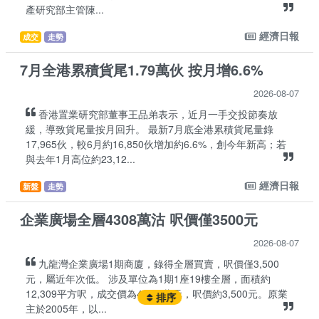
產研究部主管陳...
經濟日報
成交
走勢
7月全港累積貨尾1.79萬伙 按月增6.6%
2026-08-07
香港置業研究部董事王品弟表示，近月一手交投節奏放
緩，導致貨尾量按月回升。 最新7月底全港累積貨尾量錄
17,965伙，較6月約16,850伙增加約6.6%，創今年新高；若
與去年1月高位約23,12...
經濟日報
新盤
走勢
企業廣場全層4308萬沽 呎價僅3500元
2026-08-07
九龍灣企業廣場1期商廈，錄得全層買賣，呎價僅3,500
元，屬近年次低。 涉及單位為1期1座19樓全層，面積約
12,309平方呎，成交價為4,308萬元，呎價約3,500元。原業
排序
主於2005年，以...