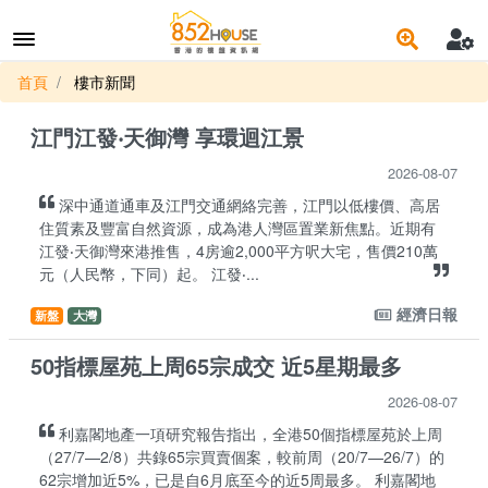
首頁
樓市新聞
江門江發‧天御灣 享環迴江景
2026-08-07
深中通道通車及江門交通網絡完善，江門以低樓價、高居
住質素及豐富自然資源，成為港人灣區置業新焦點。近期有
江發‧天御灣來港推售，4房逾2,000平方呎大宅，售價210萬
元（人民幣，下同）起。 江發‧...
經濟日報
新盤
大灣
50指標屋苑上周65宗成交 近5星期最多
2026-08-07
利嘉閣地產一項研究報告指出，全港50個指標屋苑於上周
（27/7—2/8）共錄65宗買賣個案，較前周（20/7—26/7）的
62宗增加近5%，已是自6月底至今的近5周最多。 利嘉閣地