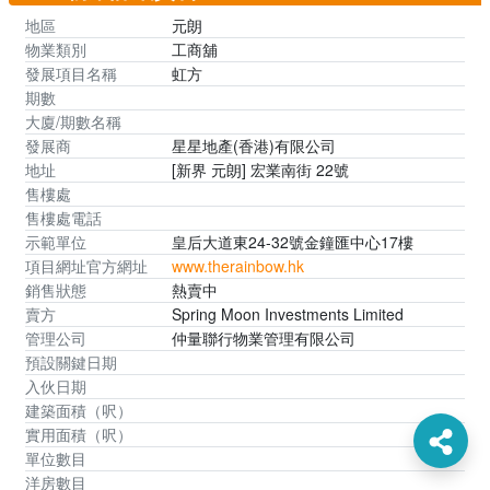
地區
元朗
物業類別
工商舖
發展項目名稱
虹方
期數
大廈/期數名稱
發展商
星星地產(香港)有限公司
地址
[新界 元朗] 宏業南街 22號
售樓處
售樓處電話
示範單位
皇后大道東24-32號金鐘匯中心17樓
項目網址官方網址
www.therainbow.hk
銷售狀態
熱賣中
賣方
Spring Moon Investments Limited
管理公司
仲量聯行物業管理有限公司
預設關鍵日期
入伙日期
建築面積（呎）
實用面積（呎）
單位數目
洋房數目