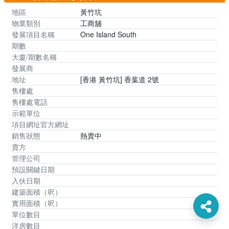
地區
黃竹坑
物業類別
工商舖
發展項目名稱
One Island South
期數
大廈/期數名稱
發展商
地址
[香港 黃竹坑] 香葉道 2號
售樓處
售樓處電話
示範單位
項目網址官方網址
銷售狀態
熱賣中
賣方
管理公司
預設關鍵日期
入伙日期
建築面積（呎）
實用面積（呎）
單位數目
洋房數目