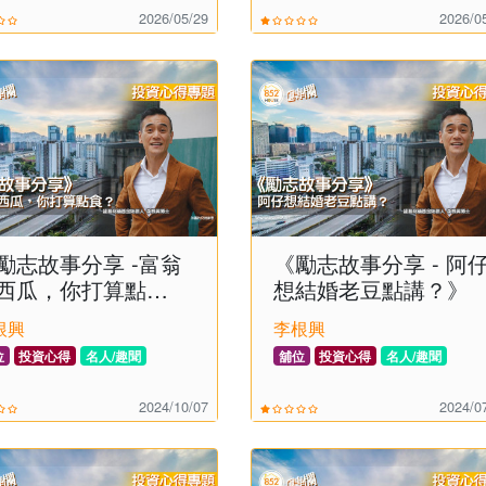
2026/05/29
2026/0
勵志故事分享 -富翁
《勵志故事分享 - 阿
西瓜，你打算點
想結婚老豆點講？》
？》
根興
李根興
位
投資心得
名人/趣聞
舖位
投資心得
名人/趣聞
2024/10/07
2024/0