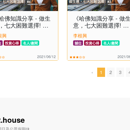
哈佛知識分享 - 做生
《哈佛知識分享 - 做
，七大困難選擇! 》
意，七大困難選擇! 》
(3)
根興
李根興
位
投資心得
名人/趣聞
舖位
投資心得
名人/趣聞
2021/06/12
2021/0
‹
1
2
3
.house
六) / 周日及公眾假期休