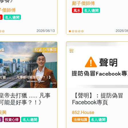
鄺子傑師傅
子傑師傅
風水
名人/趣聞
水
名人/趣聞
2026/06/13
2026/0
皇帝去打獵 ..... 凡事
【聲明】︰提防偽冒
可能是好事？！》
Facebook專頁
根興
852.House
位
投資心得
名人/趣聞
法律知識
名人/趣聞