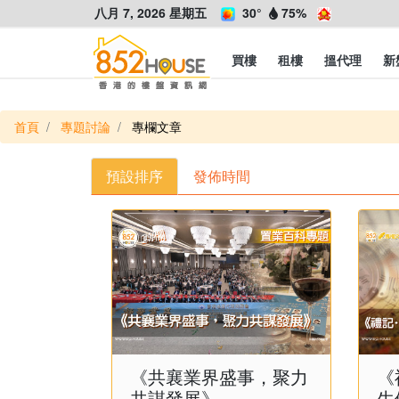
八月 7, 2026 星期五
30°
75%
買樓
租樓
搵代理
新
首頁
專題討論
專欄文章
預設排序
發佈時間
《共襄業界盛事，聚力
《
共謀發展》
生