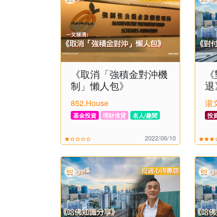
《取消「強積金對沖機
《
制」懶人包》
退
852.House
湯
基金投資
理財借貸
名人/趣聞
投
2022/06/10