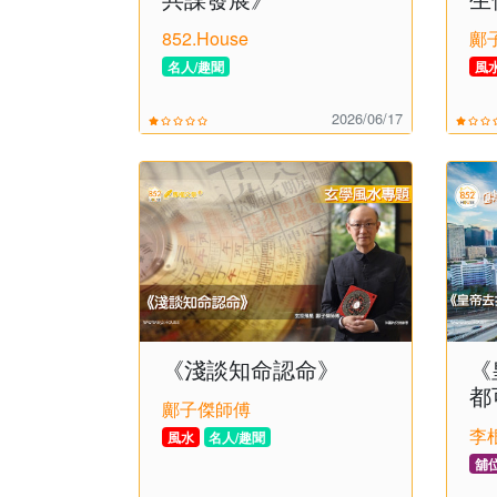
852.House
鄺
名人/趣聞
風
2026/06/17
《淺談知命認命》
《
都
鄺子傑師傅
李
風水
名人/趣聞
舖