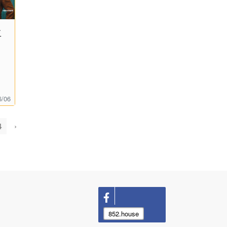
生
6/06
4
›
852.house