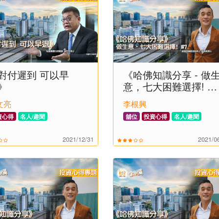
對付遲到 可以早
《哈佛知識分享 - 做
》
意，七大困難選擇! 》
(7)
文亮
李根興
資心得
名人/趣聞
舖位
投資心得
名人/趣聞
2021/12/31
2021/0