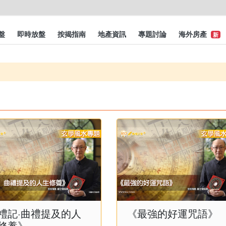
盤
即時放盤
按揭指南
地產資訊
專題討論
海外房產
新
禮記·曲禮提及的人
《最強的好運咒語》
修養》