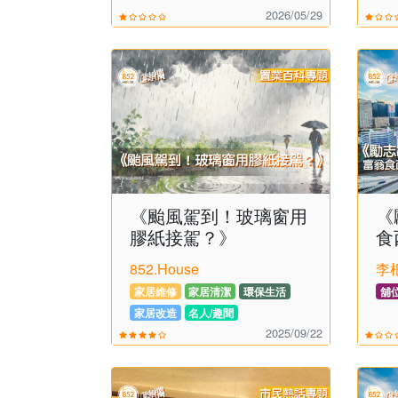
2026/05/29
《颱風駕到！玻璃窗用
《
膠紙接駕？》
食
食
852.House
李
家居維修
家居清潔
環保生活
舖
家居改造
名人/趣聞
2025/09/22