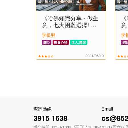
《哈佛知識分享 - 做生
《
意，七大困難選擇! 》
意
(6)
(4)
李根興
李
舖位
投資心得
名人/趣聞
舖
2021/06/19
查詢熱線
Email
3915 1638
cs@852
辦公時間 09:30-18:00 (平日) / 10:00-13:00 (周