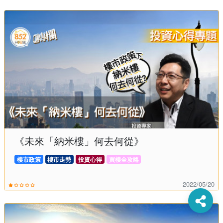
教學與專業指導；
- 曾出任多家香港上市內地發展商的顧問，並以導
師、講者身份，向行業分享房地產投資與相關洞
見；
- 常獲各大傳媒邀請，針對樓市動向、房地產相關政
策等議題提供專業解讀；
- 書籍《工商舖小本投資入門》主作者，以深入淺出
的表述方式，幫助讀者輕鬆掌握投資知識與實用技
巧。
《未來「納米樓」何去何從》
樓市政策
樓市走勢
投資心得
買樓全攻略
2022/05/20