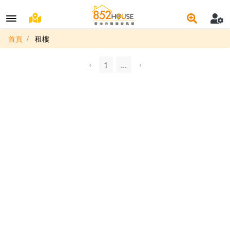
首頁
租樓
‹
1
...
›