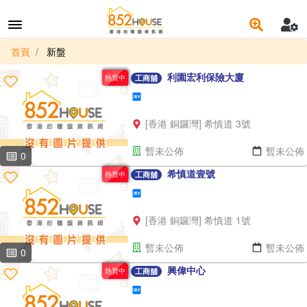
首頁
新盤
利園宏利保險大廈
熱賣中
工商舖
[香港 銅鑼灣] 希慎道 3號
暫未公佈
暫未公佈
0
希慎道壹號
熱賣中
工商舖
[香港 銅鑼灣] 希慎道 1號
暫未公佈
暫未公佈
0
興偉中心
熱賣中
工商舖