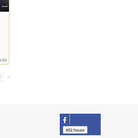
》
4/30
1
›
852.house