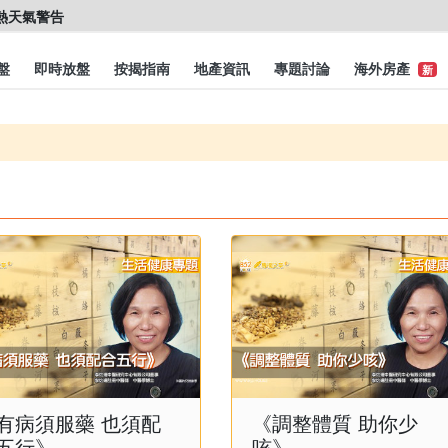
盤
即時放盤
按揭指南
地產資訊
專題討論
海外房產
新
有病須服藥 也須配
《調整體質 助你少
五行》
咳》