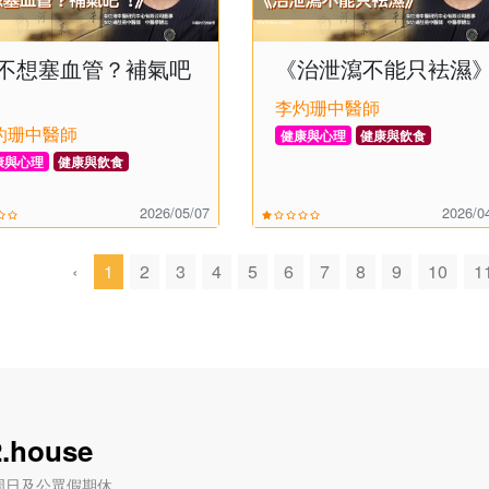
不想塞血管？補氣吧
《治泄瀉不能只袪濕
》
李灼珊中醫師
灼珊中醫師
健康與心理
健康與飲食
康與心理
健康與飲食
2026/05/07
2026/0
‹
1
2
3
4
5
6
7
8
9
10
1
.house
六) / 周日及公眾假期休