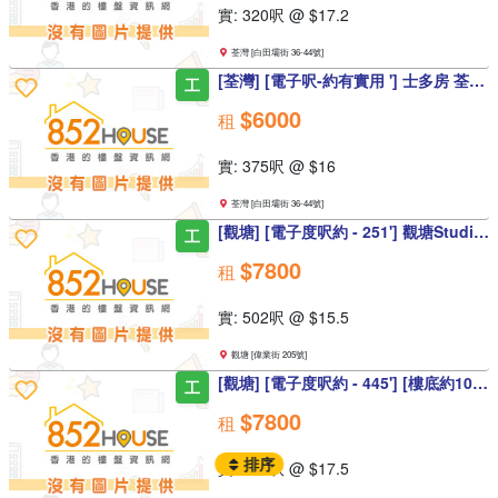
實: 320呎 @ $17.2
荃灣 [白田壩街 36-44號]
[荃灣] [電子呎-約有實用 '] 士多房 荃灣工作室 信義工作室 地毯 南豐紗廠側
工
$6000
租
實: 375呎 @ $16
荃灣 [白田壩街 36-44號]
[觀塘] [電子度呎約 - 251'] 觀塘Studio 茂興工作室 偉業街工作室
工
$7800
租
實: 502呎 @ $15.5
觀塘 [偉業街 205號]
[觀塘] [電子度呎約 - 445'] [樓底約10'2 及 陣底8'] 茂興工作室 偉業街工作室
工
$7800
租
排序
實: 445呎 @ $17.5