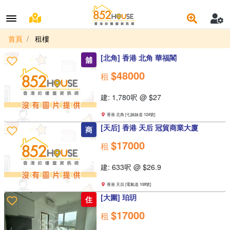
首頁
租樓
[北角] 香港 北角 華福閣
舖
$48000
租
建: 1,780呎 @ $27
香港 北角 [七姊妹道 124號]
[天后] 香港 天后 冠貿商業大廈
商
$17000
租
建: 633呎 @ $26.9
香港 天后 [電氣道 108號]
[大圍] 珀玥
住
$17000
租