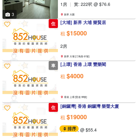
1房
實: 222呎 @ $76.6
3
新界 大圍
[大埔] 新界 大埔 樂賢居
住
$15000
租
2房
新界 大埔 [汀角路 61號]
[上環] 香港 上環 豐樂閣
車
$4000
租
香港 上環 [堅道 99號]
[銅鑼灣] 香港 銅鑼灣 樂聲大廈
住
$19000
租
排序
實: 343呎 @ $55.4