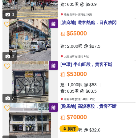
建: 605呎 @ $90.9
3
香港 柴灣 [小西灣道 23號]
[油麻地] 遊客熱點，日夜放閃
舖
$55000
租
建: 2,000呎 @ $27.5
2
九龍 油麻地 [廟街 14號]
[中環] 半山旺段，貴客不斷
舖
$53000
租
建: 1,000呎 @ $53
實: 835呎 @ $63.5
7
香港 中環 [堅道 141號-145號]
[跑馬地] 高設專段，貴客不斷
舖
$70000
租
排序
建: 2,150呎 @ $32.6