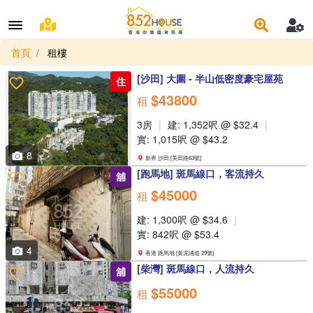
首頁
租樓
[沙田] 大圍 - 半山低密度豪宅屋苑
住
$43800
租
3房
建: 1,352呎 @ $32.4
實: 1,015呎 @ $43.2
8
新界 沙田 [美田路63號]
[跑馬地] 斑馬線口，客流持久
舖
$45000
租
建: 1,300呎 @ $34.6
實: 842呎 @ $53.4
4
香港 跑馬地 [黃泥涌道 29號]
[柴灣] 斑馬線口，人流持久
舖
$55000
租