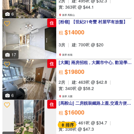
2房
建: 495呎 @ $32.3
實: 363呎 @ $44.1
6
新界 馬鞍山
[粉嶺] 【世紀21奇豐 村屋罕有放盤】
住
$14000
租
3房
建: 700呎 @ $20
17
新界 粉嶺
[大圍] 兩房招租 , 大圍市中心, 歡迎學生, 有匙即睇!
住
$19800
租
2房
建: 463呎 @ $42.8
實: 340呎 @ $58.2
6
新界 大圍
[馬鞍山] 二房靚裝鐵路上蓋,交通方便, (已租售)
住
$16000
租
2房
建: 461呎 @ $34.7
排序
實: 338呎 @ $47.3