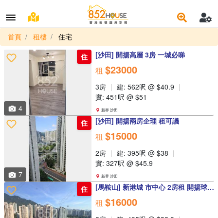
首頁
租樓
住宅
[沙田] 開揚高層 3房 一城必睇
住
$23000
租
3房
建: 562呎 @ $40.9
實: 451呎 @ $51
4
新界 沙田
[沙田] 開揚兩房企理 租可議
住
$15000
租
2房
建: 395呎 @ $38
實: 327呎 @ $45.9
7
新界 沙田
[馬鞍山] 新港城 市中心 2房租 開揚球場景 有裝 ! (已租)
住
$16000
租