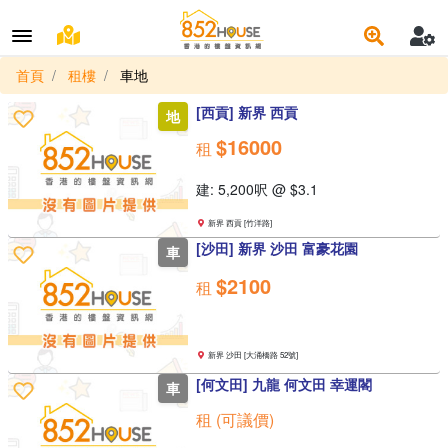
首頁
租樓
車地
[西貢] 新界 西貢
地
$16000
租
建: 5,200呎 @ $3.1
新界 西貢 [竹洋路]
[沙田] 新界 沙田 富豪花園
車
$2100
租
新界 沙田 [大涌橋路 52號]
[何文田] 九龍 何文田 幸運閣
車
租 (可議價)