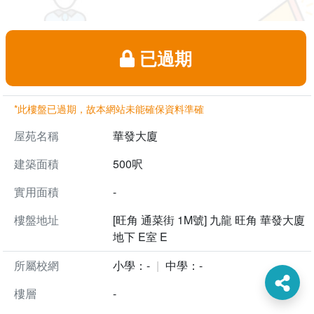
已過期
*此樓盤已過期，故本網站未能確保資料準確
屋苑名稱
華發大廈
建築面積
500呎
實用面積
-
樓盤地址
[旺角 通菜街 1M號] 九龍 旺角 華發大廈
地下 E室 E
所屬校網
小學：-
中學：-
樓層
-