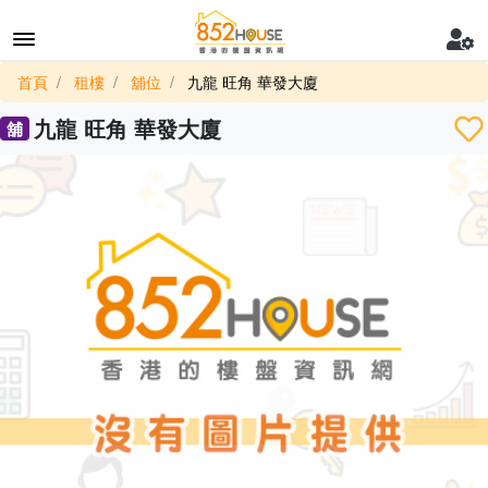
首頁
租樓
舖位
九龍 旺角 華發大廈
九龍 旺角 華發大廈
舖