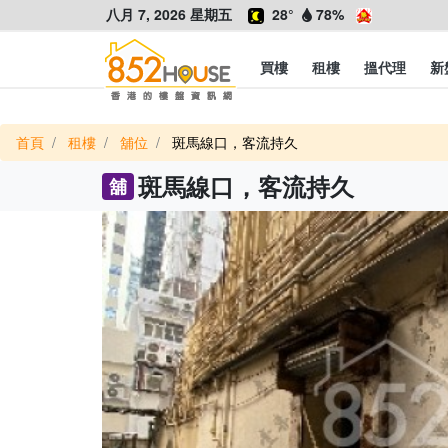
八月 7, 2026 星期五
28°
78%
買樓
租樓
搵代理
新
首頁
租樓
舖位
斑馬線口，客流持久
斑馬線口，客流持久
舖