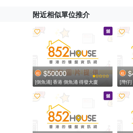
附近相似單位推介
舖
$50000
$
租
租
[側魚涌] 香港 側魚涌 得發大廈
[灣仔
舖