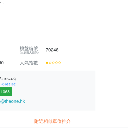
：-
樓盤編號
70248
(由放盤人提供)
30
人氣指數
E-016745)
-035106)
 1068
@theone.hk
附近相似單位推介