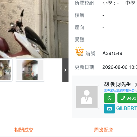
所屬校網
小學：-
中學
樓層
-
座向
-
景觀
-
編號
A391549
更新日期
2026-08-06 13:
胡 俊 財先生
(
壹專業旺舖顧問有限公司 (C
9463
GILBERT
相關成交
周邊配套