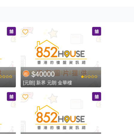
舖
舖
$40000
租
[元朗] 新界 元朗 金華樓
舖
舖