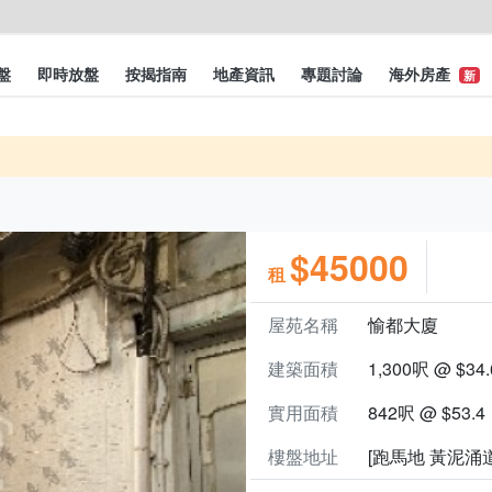
盤
即時放盤
按揭指南
地產資訊
專題討論
海外房產
新
$45000
租
屋苑名稱
愉都大廈
建築面積
1,300呎 @ $34.
實用面積
842呎 @ $53.4
樓盤地址
[跑馬地 黃泥涌道