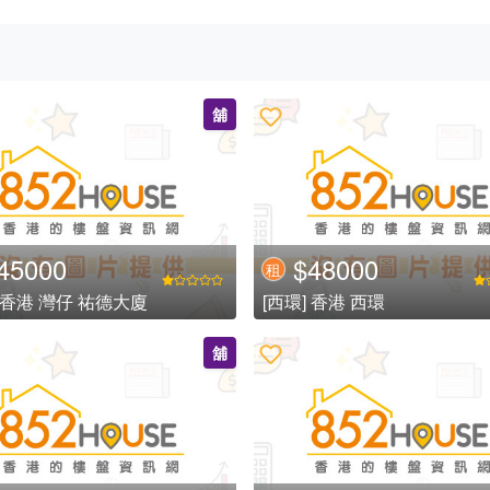
舖
45000
$48000
租
] 香港 灣仔 祐德大廈
[西環] 香港 西環
舖