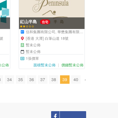
紅山半島
住宅
信和集團有限公司, 華懋集團有限公司
1號
[香港 大潭] 白筆山道 18號
暫未公佈
暫未公佈
1張價單
未公佈
面積暫未公佈
價錢暫未公佈
3
34
35
36
37
38
39
40
›