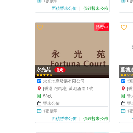
1張價單
0
面積暫未公佈
價錢暫未公佈
熱賣中
永光苑
藍塘
住宅
永光地產發展有限公司
恒
[香港 跑馬地] 黃泥涌道 1號
[香
53伙
暫
暫未公佈
暫
1張價單
1
面積暫未公佈
價錢暫未公佈