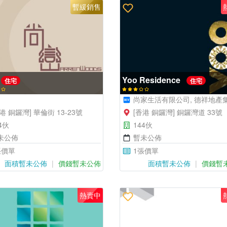
暫緩銷售
Yoo Residence
住宅
住宅
尚家生活有限公司, 德祥地產集團有限
港 銅鑼灣] 華倫街 13-23號
[香港 銅鑼灣] 銅鑼灣道 33號
4伙
144伙
未公佈
暫未公佈
張價單
1張價單
面積暫未公佈
價錢暫未公佈
面積暫未公佈
價錢暫
熱賣中