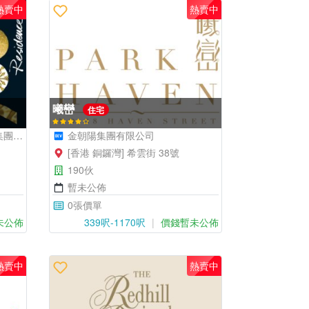
熱賣中
熱賣中
曦巒
住宅
公司
金朝陽集團有限公司
[香港 銅鑼灣] 希雲街 38號
190伙
暫未公佈
0張價單
未公佈
339呎-1170呎
價錢暫未公佈
熱賣中
熱賣中