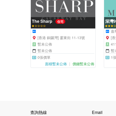
The Sharp
深灣
住宅
嘉華
[香港 銅鑼灣] 霎東街 11-13號
[
暫未公佈
41
暫未公佈
暫
0張價單
1
面積暫未公佈
價錢暫未公佈
查詢熱線
Email