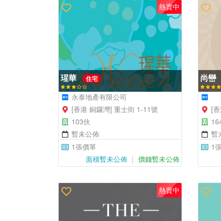
熱賣中
瑆華
尚巒
住宅
永泰地產有限公司
[香港 銅鑼灣] 重士街 1-11號
[香
103伙
16
暫未公佈
暫
1張價單
1
面積暫未公佈
價錢暫未公佈
熱賣中