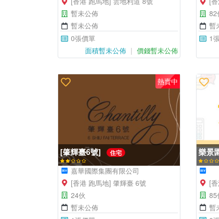
[香港 跑馬地] 雲地利道 8號
[
暫未公佈
82
暫未公佈
暫
0張價單
1
面積暫未公佈
價錢暫未公佈
熱賣中
[肇輝臺6號]
樂景
住宅
嘉華國際集團有限公司
[香港 跑馬地] 肇輝臺 6號
[香
24伙
85
暫未公佈
暫