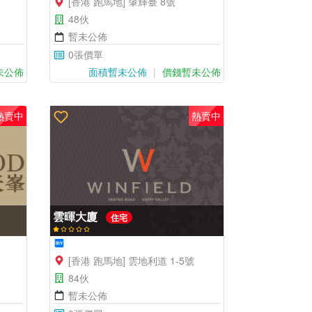
[香港 跑馬地] 肇輝臺 8號
48伙
暫未公佈
0張價單
未公佈
面積暫未公佈
價錢暫未公佈
熱賣中
熱賣中
雲暉大廈
住宅
[香港 跑馬地] 雲地利道 1-5號
84伙
暫未公佈