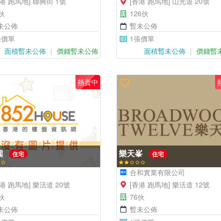
香港 跑馬地] 聯興街 1號
[香港 跑馬地] 山光道 20號
伙
126伙
未公佈
暫未公佈
張價單
1張價單
面積暫未公佈
價錢暫未公佈
面積暫未公佈
價錢暫
熱賣中
園
樂天峯
住宅
住宅
合和實業有限公司
港 跑馬地] 樂活道 20號
[香港 跑馬地] 樂活道 12號
伙
76伙
未公佈
暫未公佈