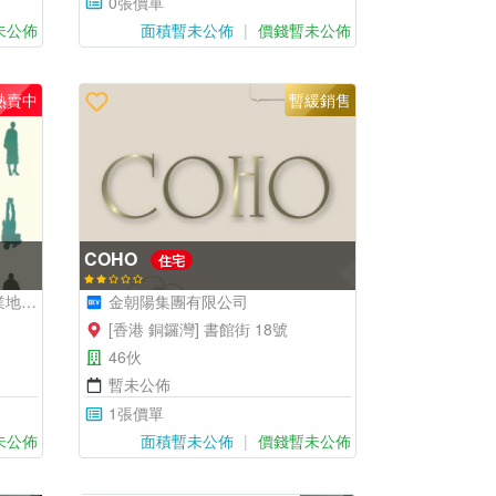
0張價單
未公佈
面積暫未公佈
價錢暫未公佈
熱賣中
暫緩銷售
COHO
住宅
公司
金朝陽集團有限公司
[香港 銅鑼灣] 書館街 18號
46伙
暫未公佈
1張價單
未公佈
面積暫未公佈
價錢暫未公佈