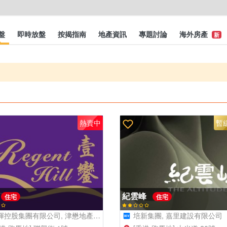
盤
即時放盤
按揭指南
地產資訊
專題討論
海外房產
新
熱賣中
暫
紀雲峰
住宅
住宅
控股集團有限公司, 津懋地產有限公司
培新集團, 嘉里建設有限公司