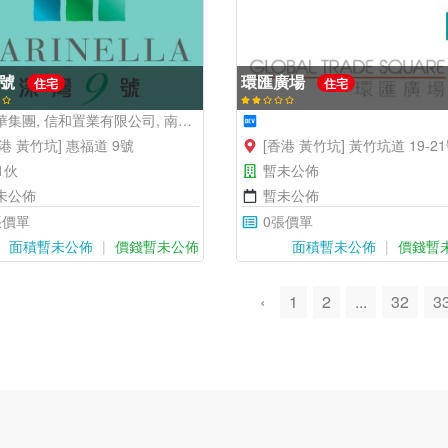
9號
環匯廣場
住宅
住宅
集團, 信和置業有限公司, 南豐集團有限公司
香港 黃竹坑] 惠福道 9號
[香港 黃竹坑] 黃竹坑道 19-2
1伙
暫未公佈
未公佈
暫未公佈
張價單
0張價單
面積暫未公佈
價錢暫未公佈
面積暫未公佈
價錢暫
‹
1
2
...
32
3