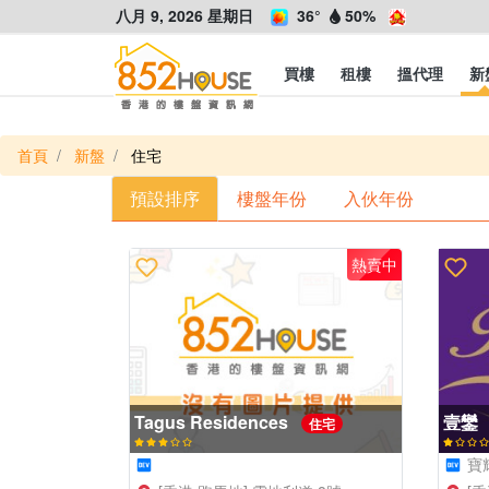
八月 9, 2026 星期日
36°
50%
買樓
租樓
搵代理
新
首頁
新盤
住宅
預設排序
樓盤年份
入伙年份
熱賣中
Tagus Residences
壹鑾
住宅
寶輝