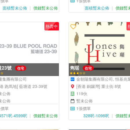
張價單
1張價單
面積暫未公佈
價錢暫未公佈
面積暫未公佈
價錢暫
熱賣中
道23號
雋琚
住宅
住宅
隆集團有限公司
金朝陽集團有限公司, 恒基兆業地產有限
港 跑馬地] 藍塘道 23-39號
[香港 銅鑼灣] 重士街 8號
未公佈
119伙
未公佈
暫未公佈
張價單
1張價單
4571呎-4599呎
價錢暫未公佈
328呎-1098呎
價錢暫