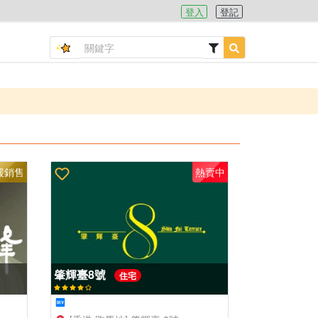
登入
登記
緩銷售
熱賣中
肇輝臺8號
住宅