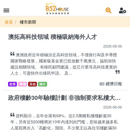
首頁
樓市新聞
澳拓高科技領域 積極吸納海外人才
2026-08-06
澳洲政府近年積極涉足高科技領域，不僅推行AI及半導體
國家戰略發展，國家級基金更已投放數千萬澳元，協助加快
建設相關領域。 有移民顧問建議，從芯片業等高科技產業的
人士，可盡快作出移民申請。 及...
經濟日報
政策
專欄
其他
海外
政府樓齡30年驗樓計劃 非強制要求私樓大維修
2026-08-06
資料顯示，去年全港有68%、近2.5萬幢私樓樓齡逾30
年，另有近5200幢將於10年內達到此門檻，意味越來越多私
人屋苑將步入「高齡化」階段。不少業主以為住宅樓齡滿30