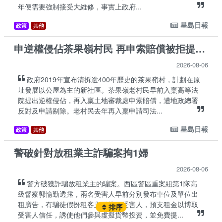
年便需要強制接受大維修，事實上政府...
星島日報
政策
其他
申逆權侵佔茶果嶺村民 再申索賠償被拒提覆核
2026-08-06
政府2019年宣布清拆逾400年歷史的茶果嶺村，計劃在原
址發展以公屋為主的新社區。茶果嶺老村民早前入稟高等法
院提出逆權侵佔，再入稟土地審裁處申索賠償，遭地政總署
反對及申請剔除。老村民去年再入稟申請司法...
星島日報
政策
其他
警破針對放租業主詐騙案拘1婦
2026-08-06
警方破獲詐騙放租業主的騙案。西區警區重案組第1隊高
級督察郭愉勤透露，兩名受害人早前分別發布車位及單位出
租廣告，有騙徒假扮租客主動接觸受害人，預支租金以博取
排序
受害人信任，誘使他們參與虛擬貨幣投資，並免費提...