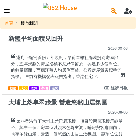
首頁
樓市新聞
新盤平均面積見回升
2026-08-06
港府正編制首份五年規劃，早前本報社論就提到房屋部
分，五年規劃的房屋指標不應只停留於「興建多少個單位」
的數量層面，而應涵蓋人均居住面積、公營房屋質素標準等
指標。 早前有機構發表報告指出，香港住宅平...
經濟日報
新盤
成交
政策
專欄
走勢
大埔上然享翠綠景 營造悠然山居氛圍
2026-08-06
萬科香港旗下大埔上然已屆現樓，項目設兩個現樓示範單
位。其中一個四房單位以淺木色為主調，睡房與客廳同向，
均享翠綠山景，營造一個悠然的山居生活氛圍。 該單位位於