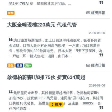
第2座17樓A1室，屬四房連套房間隔。...
經濟日報
新盤
大阪全幢現樓220萬元 代租代管
2026-08-06
訪日旅遊熱潮熾熱，加上日圓滙率持續低水，吸引各路資
金進駐。目前大阪正有兩層高的現樓「一戶建」項目來港推
售，連稅售價約220餘萬港元。 日本大阪「R天下茶屋雅」為
一戶建（即一幢式住宅）項目，由日本...
經濟日報
新盤
放盤
海外
啟德柏蔚森II加推75伙 折實634萬起
2026-08-06
焦點盤尚未出擊，其餘新盤即趁機銷售，啟德柏蔚森II昨
加推75伙，折實價633.8萬元起，連同第1及3期在內，將於周
日共推18伙發售。 新世界 （00017） 及遠展 （00035） 合
排序
作的柏蔚森...