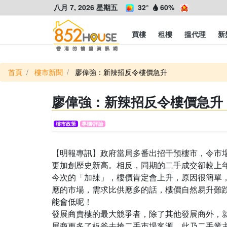
八月 7, 2026 星期五
32°
60%
買樓
租樓
搵代理
新
首頁
樓市新聞
廖偉強：新辣招反令樓價急升
廖偉強：新辣招反令樓價急升
樓市政策
專欄/評論
【明報專訊】政府當局多番出招干預樓市，令市場
更加創歷史新高。相反，同期的二手成交卻較上
今次的「加辣」，樓價肯定會上升，原因很簡單
應的市場，需求比供應多的話，樓價自然易升難
能會低呢！
發展商賣樓的最大競爭者，除了其他發展商外，
展商更多了板斧去搶二手市場客源，此乃二手業