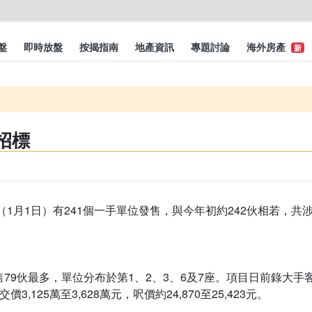
盤
即時放盤
按揭指南
地產資訊
專題討論
海外房產
新
招標
（1月1日）有241個一手單位發售，與今年初約242伙相若，共
9伙最多，單位分布於第1、2、3、6及7座。項目日前錄大手客
3,125萬至3,628萬元，呎價約24,870至25,423元。