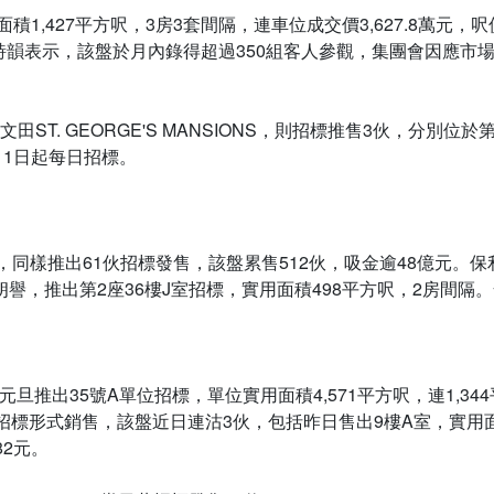
1,427平方呎，3房3套間隔，連車位成交價3,627.8萬元，
韻表示，該盤於月內錄得超過350組客人參觀，集團會因應市場反
的何文田ST. GEORGE'S MANSIONS，則招標推售3伙，分別
1月1日起每日招標。
岸，同樣推出61伙招標發售，該盤累售512伙，吸金逾48億元。保
譽，推出第2座36樓J室招標，實用面積498平方呎，2房間隔。
號，元旦推出35號A單位招標，單位實用面積4,571平方呎，連1,3
招標形式銷售，該盤近日連沽3伙，包括昨日售出9樓A室，實用面
82元。