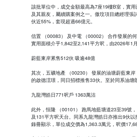
該批單位中，成交金額最高為7座19樓B室，實用面積
及其親友，屬續購案例之一。傲玟項目總經理張詩
伙近55%，套現超過66億元。
信置 （00083） 及中電 （00002） 合作發展
實用面積介乎1,842至2,141平方呎，由2026年
蔚藍東岸累售512伙 吸逾48億
其次，五礦地產 （00230） 發展的油塘蔚藍東
的啟德澐璟，同日招標推售33伙。至於同系油塘朗
九龍灣皓日771呎戶 1363萬沽
此外，恒隆 （00101） 跑馬地藍塘道23至39
及131平方呎天台。同系九龍灣皓日亦推出9伙以
錄冊顯示，單位成交價為1,363.3萬元，呎價17,6