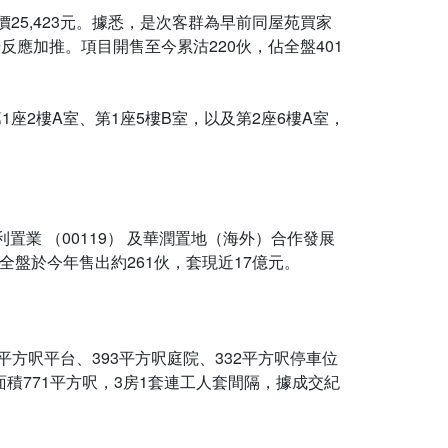
呎價25,423元。據悉，是次客群為早前同屋苑買家
應加推。項目開售至今累沽220伙，佔全盤401
位於第1座2樓A室、第1座5樓B室，以及第2座6樓A室，
利置業 （00119） 及華潤置地（海外）合作發展
全盤於今年售出約261伙，套現近17億元。
44平方呎平台、393平方呎庭院、332平方呎停車位
積771平方呎，3房1套連工人套間隔，據成交紀