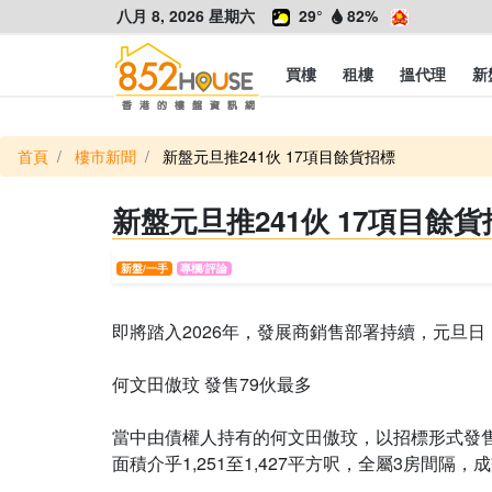
八月 8, 2026 星期六
29°
82%
買樓
租樓
搵代理
新
首頁
樓市新聞
新盤元旦推241伙 17項目餘貨招標
新盤元旦推241伙 17項目餘貨
新盤/一手
專欄/評論
即將踏入2026年，發展商銷售部署持續，元旦日
何文田傲玟 發售79伙最多
當中由債權人持有的何文田傲玟，以招標形式發售7
面積介乎1,251至1,427平方呎，全屬3房間隔，成交價