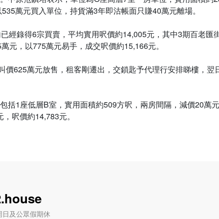
月以535萬元買入單位，持貨滿3年即沽帳面只賺40萬元離場。
已經錄得6宗買賣，平均實用呎價約14,005元，其中3期百老匯
萬元，以775萬元易手，成交呎價約15,166元。
價625萬元放售，租客剛遷出，交鎖匙予代理行安排睇樓，翌日
1座低層B室，實用面積約509方呎，兩房間隔，減價20萬元，以
.house
六) / 周日及公眾假期休