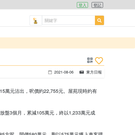
登入
登記
2021-08-06
東方日報
5萬元沽出，呎價約22,755元。屋苑現時約有
盤3個月，累減105萬元，終以1,233萬元成
方呎，開價580萬元，剛以575萬元獲上車客購