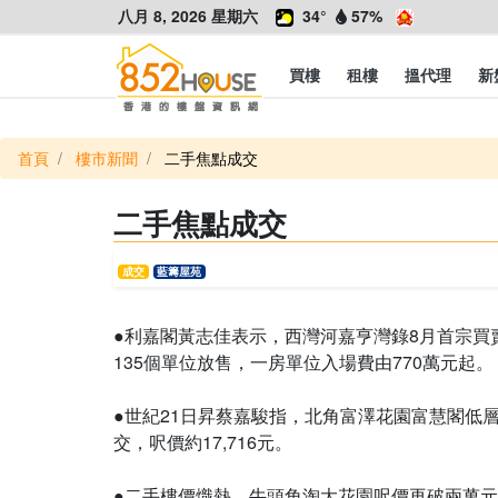
八月 8, 2026 星期六
34°
57%
買樓
租樓
搵代理
新
首頁
樓市新聞
二手焦點成交
二手焦點成交
成交
藍籌屋苑
●利嘉閣黃志佳表示，西灣河嘉亨灣錄8月首宗買賣，
135個單位放售，一房單位入場費由770萬元起。
●世紀21日昇蔡嘉駿指，北角富澤花園富慧閣低層B
交，呎價約17,716元。
●二手樓價熾熱，牛頭角淘大花園呎價再破兩萬元。