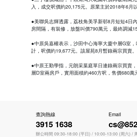
入，成交呎價約20,175元。原業主於2018年6
●美聯吳志輝透露，荔枝角美孚新邨8月短短4日內
房間隔，有裝修，放盤叫價790萬元，最終調減15
●中原吳嘉權表示，沙田中心海寧大廈中層G室，叫
計，呎價約19,677元。該屋苑8月暫錄兩宗買賣。
●中原王勤學指，元朗采葉庭單日連錄兩宗買賣，包括
查詢熱線
Email
3915 1638
cs@852
辦公時間 09:30-18:00 (平日) / 10:00-13:00 (周