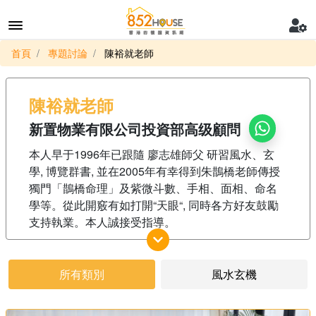
首頁
專題討論
陳裕就老師
陳裕就老師
新置物業有限公司投資部高级顧問
本人早于1996年已跟隨 廖志雄師父 研習風水、玄
學, 博覽群書, 並在2005年有幸得到朱鵲橋老師傳授
獨門「鵲橋命理」及紫微斗數、手相、面相、命名
學等。從此開竅有如打開“天眼“, 同時各方好友鼓勵
支持執業。本人誠接受指導。
本人為 新置物業有限公司 投資部 高级顧問，擁有多
年香港及國內物業/資産管理經驗，曾任職 恒基(中
所有類別
風水玄機
國)投資有限公司/香港新世界中國地産 管理層等職
位，現時是英國皇家特許測量師學會會員、英國特