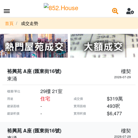
首頁
成交走勢
裕興苑 A座 (匯東街16號)
樓契
東涌
2026-07-29
29樓 21室
樓層/單位
住宅
$319萬
用途
成交價
-
493呎
建築面積
實用面積
-
$6,477
建築呎價
實用呎價
裕興苑 A座 (匯東街16號)
樓契
東涌
2026-07-29