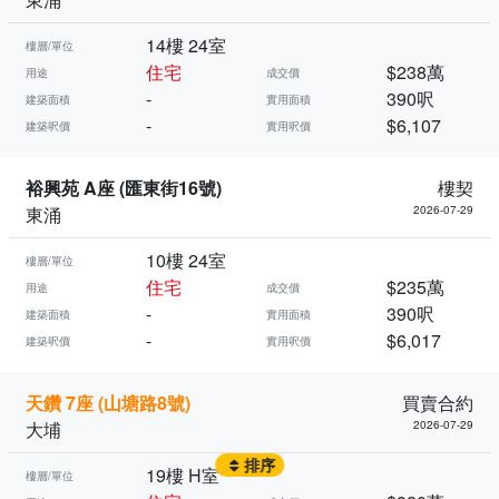
14樓 24室
樓層/單位
住宅
$238萬
用途
成交價
-
390呎
建築面積
實用面積
-
$6,107
建築呎價
實用呎價
裕興苑 A座 (匯東街16號)
樓契
東涌
2026-07-29
10樓 24室
樓層/單位
住宅
$235萬
用途
成交價
-
390呎
建築面積
實用面積
-
$6,017
建築呎價
實用呎價
天鑽 7座 (山塘路8號)
買賣合約
大埔
2026-07-29
排序
19樓 H室
樓層/單位