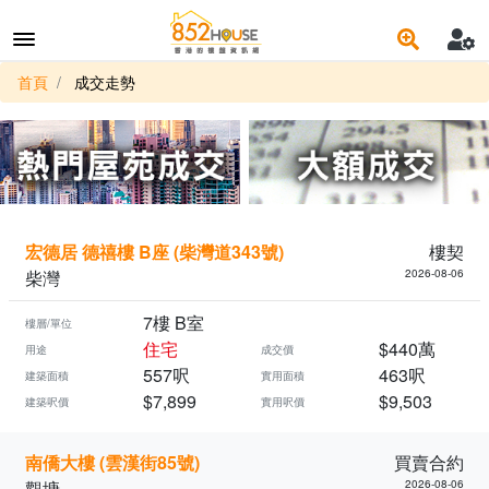
首頁
成交走勢
宏德居 德禧樓 B座 (柴灣道343號)
樓契
柴灣
2026-08-06
7樓 B室
樓層/單位
住宅
$440萬
用途
成交價
557呎
463呎
建築面積
實用面積
$7,899
$9,503
建築呎價
實用呎價
南僑大樓 (雲漢街85號)
買賣合約
觀塘
2026-08-06