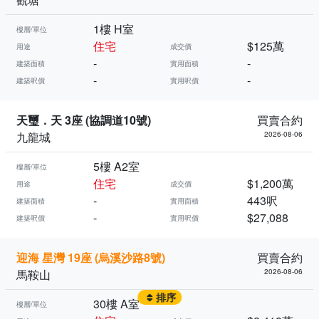
1樓 H室
樓層/單位
住宅
$125萬
用途
成交價
-
-
建築面積
實用面積
-
-
建築呎價
實用呎價
天璽．天 3座 (協調道10號)
買賣合約
九龍城
2026-08-06
5樓 A2室
樓層/單位
住宅
$1,200萬
用途
成交價
-
443呎
建築面積
實用面積
-
$27,088
建築呎價
實用呎價
迎海 星灣 19座 (烏溪沙路8號)
買賣合約
馬鞍山
2026-08-06
排序
30樓 A室
樓層/單位