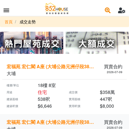
首頁
成交走勢
宏福苑 宏仁閣 A座 (大埔公路元洲仔段3821號)
買賣合約
大埔
2026-07-09
18樓 8室
樓層/單位
住宅
$358萬
用途
成交價
538呎
447呎
建築面積
實用面積
$6,646
$8,000
建築呎價
實用呎價
宏福苑 宏仁閣 A座 (大埔公路元洲仔段3821號)
買賣合約
大埔
2026-07-09