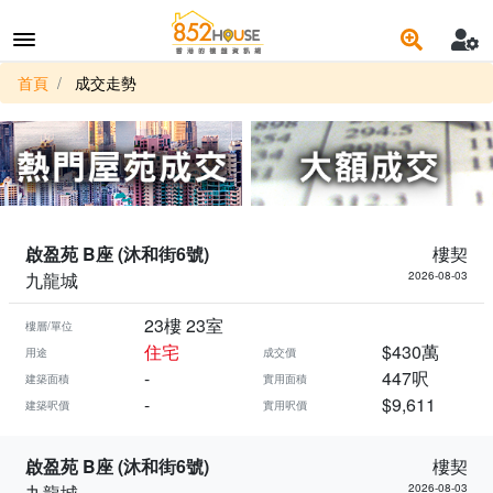
首頁
成交走勢
啟盈苑 B座 (沐和街6號)
樓契
九龍城
2026-08-03
23樓 23室
樓層/單位
住宅
$430萬
用途
成交價
-
447呎
建築面積
實用面積
-
$9,611
建築呎價
實用呎價
啟盈苑 B座 (沐和街6號)
樓契
九龍城
2026-08-03