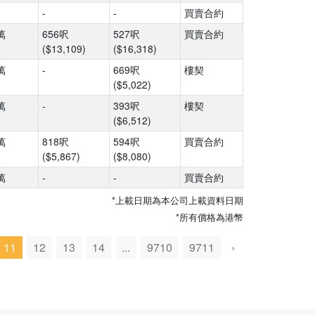
-
-
買賣合約
萬
656呎
527呎
買賣合約
($13,109)
($16,318)
萬
-
669呎
樓契
($5,022)
萬
-
393呎
樓契
($6,512)
萬
818呎
594呎
買賣合約
($5,867)
($8,080)
萬
-
-
買賣合約
*上載日期為本公司上載資料日期
*所有價格為港幣
11
12
13
14
...
9710
9711
›