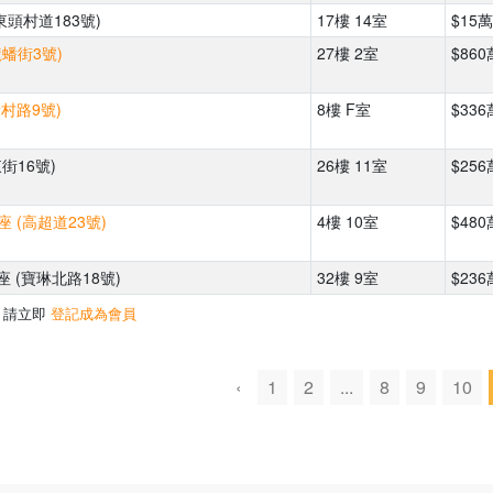
東頭村道183號)
17樓 14室
$15萬
龍蟠街3號)
27樓 2室
$860
康村路9號)
8樓 F室
$336
街16號)
26樓 11室
$256
座 (高超道23號)
4樓 10室
$480
座 (寶琳北路18號)
32樓 9室
$236
，請立即
登記成為會員
‹
1
2
...
8
9
10