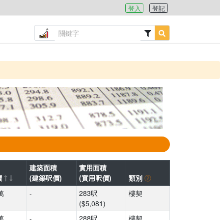
登入
登記
建築面積
實用面積
價
(建築呎價)
(實用呎價)
類別
萬
-
283呎
樓契
($5,081)
萬
-
288呎
樓契