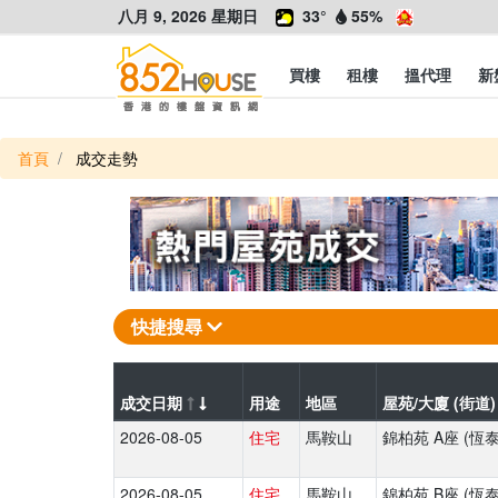
八月 9, 2026 星期日
33°
55%
買樓
租樓
搵代理
新
首頁
成交走勢
快捷搜尋
成交日期
用途
地區
屋苑/大廈 (街道
2026-08-05
住宅
馬鞍山
錦柏苑 A座 (恆
2026-08-05
住宅
馬鞍山
錦柏苑 B座 (恆