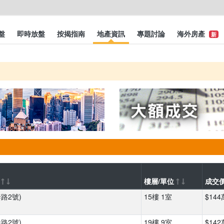
盤
即時放盤
按揭指南
地產資訊
專題討論
海外房產
新
)
樓層/單位
成交
泰路2號)
15樓 1室
$144
泰路2號)
19樓 9室
$142