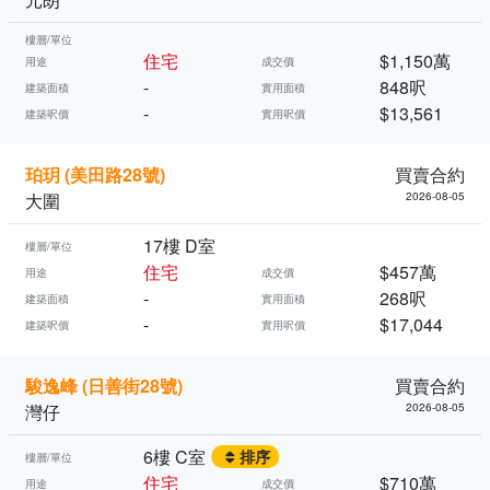
樓層/單位
住宅
$1,150萬
用途
成交價
-
848呎
建築面積
實用面積
-
$13,561
建築呎價
實用呎價
珀玥 (美田路28號)
買賣合約
大圍
2026-08-05
17樓 D室
樓層/單位
住宅
$457萬
用途
成交價
-
268呎
建築面積
實用面積
-
$17,044
建築呎價
實用呎價
駿逸峰 (日善街28號)
買賣合約
灣仔
2026-08-05
6樓 C室
排序
樓層/單位
住宅
$710萬
用途
成交價