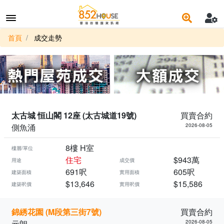
首頁
成交走勢
太古城 恒山閣 12座 (太古城道19號)
買賣合約
側魚涌
2026-08-05
8樓 H室
樓層/單位
住宅
$943萬
用途
成交價
691呎
605呎
建築面積
實用面積
$13,646
$15,586
建築呎價
實用呎價
錦綉花園 (M段第三街7號)
買賣合約
元朗
2026-08-05