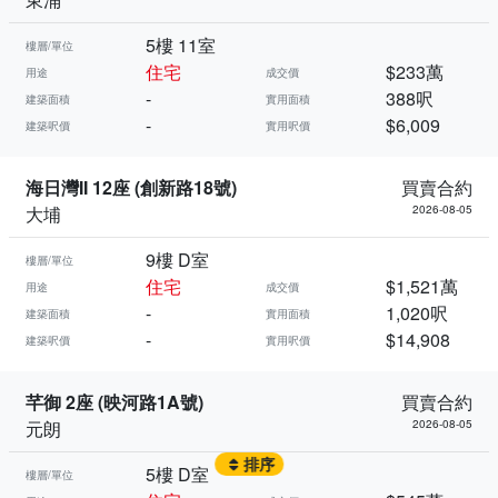
5樓 11室
樓層/單位
住宅
$233萬
用途
成交價
-
388呎
建築面積
實用面積
-
$6,009
建築呎價
實用呎價
海日灣II 12座 (創新路18號)
買賣合約
大埔
2026-08-05
9樓 D室
樓層/單位
住宅
$1,521萬
用途
成交價
-
1,020呎
建築面積
實用面積
-
$14,908
建築呎價
實用呎價
芊御 2座 (映河路1A號)
買賣合約
元朗
2026-08-05
排序
5樓 D室
樓層/單位