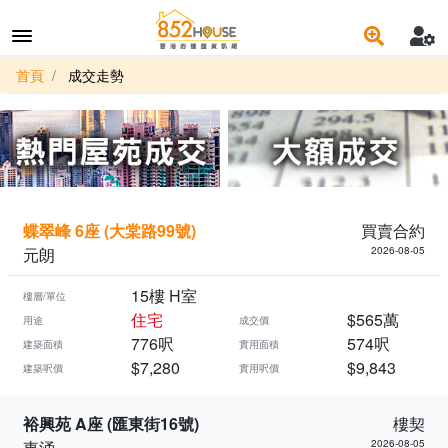
首頁
成交走勢
蝶翠峰 6座 (大棠路99號)
買賣合約
元朗
2026-08-05
15樓 H室
樓層/單位
住宅
$565萬
用途
成交價
776呎
574呎
建築面積
實用面積
$7,280
$9,843
建築呎價
實用呎價
裕興苑 A座 (匯東街16號)
樓契
東涌
2026-08-05