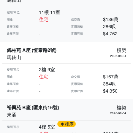
11樓 11室
樓層/單位
住宅
$136萬
用途
成交價
-
286呎
建築面積
實用面積
-
$4,762
建築呎價
實用呎價
錦柏苑 A座 (恆泰路2號)
樓契
馬鞍山
2026-08-04
2樓 9室
樓層/單位
住宅
$167萬
用途
成交價
-
384呎
建築面積
實用面積
-
$4,350
建築呎價
實用呎價
裕興苑 B座 (匯東街16號)
樓契
東涌
2026-08-04
排序
4樓 5室
樓層/單位