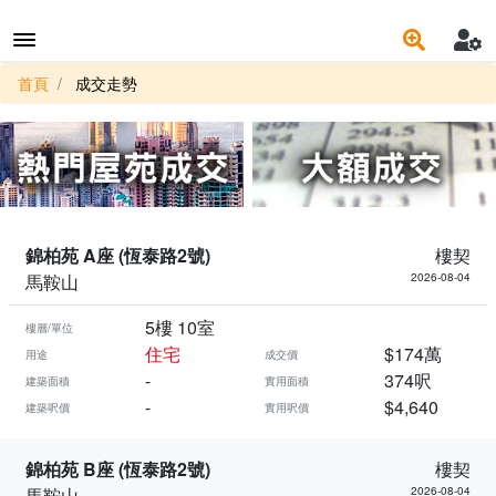
首頁
成交走勢
錦柏苑 A座 (恆泰路2號)
樓契
馬鞍山
2026-08-04
5樓 10室
樓層/單位
住宅
$174萬
用途
成交價
-
374呎
建築面積
實用面積
-
$4,640
建築呎價
實用呎價
錦柏苑 B座 (恆泰路2號)
樓契
馬鞍山
2026-08-04