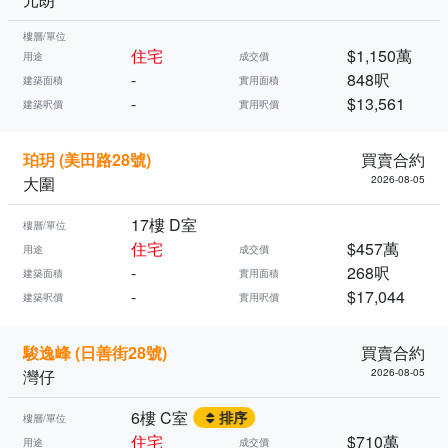
樓層/單位
住宅
$1,150萬
用途
成交價
-
848呎
建築面積
實用面積
-
$13,561
建築呎價
實用呎價
珀玥 (美田路28號)
買賣合約
大圍
2026-08-05
17樓 D室
樓層/單位
住宅
$457萬
用途
成交價
-
268呎
建築面積
實用面積
-
$17,044
建築呎價
實用呎價
駿逸峰 (日善街28號)
買賣合約
灣仔
2026-08-05
6樓 C室
排序
樓層/單位
住宅
$710萬
用途
成交價