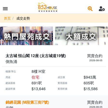
首頁
成交走勢
太古城 恒山閣 12座 (太古城道19號)
買賣合約
側魚涌
2026-08-05
8樓 H室
樓層/單位
住宅
$943萬
用途
成交價
691呎
605呎
建築面積
實用面積
$13,646
$15,586
建築呎價
實用呎價
錦綉花園 (M段第三街7號)
買賣合約
元朗
2026-08-05