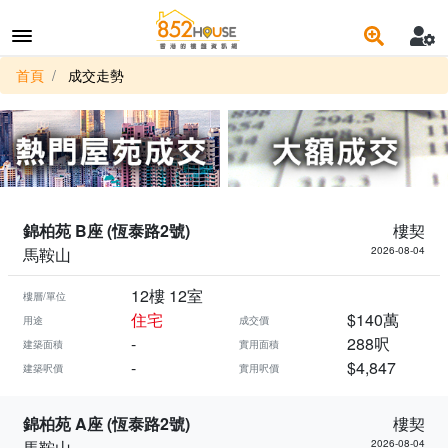
首頁
成交走勢
錦柏苑 B座 (恆泰路2號)
樓契
馬鞍山
2026-08-04
12樓 12室
樓層/單位
住宅
$140萬
用途
成交價
-
288呎
建築面積
實用面積
-
$4,847
建築呎價
實用呎價
錦柏苑 A座 (恆泰路2號)
樓契
馬鞍山
2026-08-04