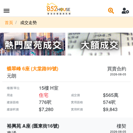
首頁
成交走勢
蝶翠峰 6座 (大棠路99號)
買賣合約
元朗
2026-08-05
15樓 H室
樓層/單位
住宅
$565萬
用途
成交價
776呎
574呎
建築面積
實用面積
$7,280
$9,843
建築呎價
實用呎價
裕興苑 A座 (匯東街16號)
樓契
東涌
2026-08-05