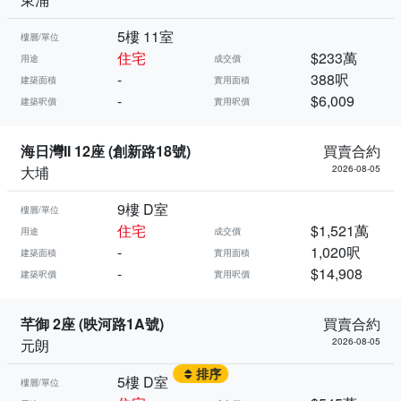
5樓 11室
樓層/單位
住宅
$233萬
用途
成交價
-
388呎
建築面積
實用面積
-
$6,009
建築呎價
實用呎價
海日灣II 12座 (創新路18號)
買賣合約
大埔
2026-08-05
9樓 D室
樓層/單位
住宅
$1,521萬
用途
成交價
-
1,020呎
建築面積
實用面積
-
$14,908
建築呎價
實用呎價
芊御 2座 (映河路1A號)
買賣合約
元朗
2026-08-05
排序
5樓 D室
樓層/單位