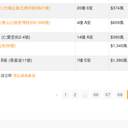
 (大埔公路元洲仔段3821號)
20樓 6室
$374萬
 (青山公路荃灣段530-590號)
4樓 A室
$609萬
(仁愛堂街2-4號)
14樓 A室
$390萬
街26號)
$1,340萬
B座 (香葉道11號)
7樓 E室
$1,380萬
，請立即
登記成為會員
‹
1
2
...
66
67
68