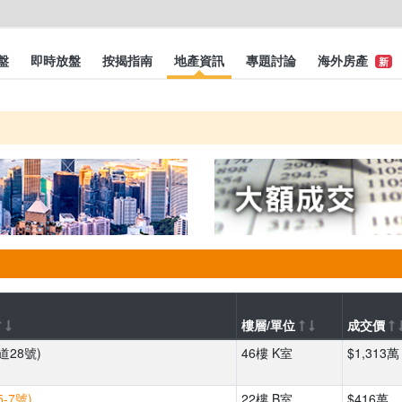
盤
即時放盤
按揭指南
地產資訊
專題討論
海外房產
新
樓層/單位
成交價
道28號)
46樓 K室
$1,313萬
-7號)
22樓 B室
$416萬