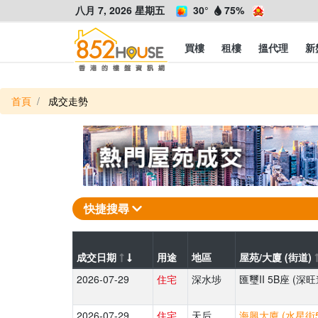
八月 7, 2026 星期五
30°
75%
買樓
租樓
搵代理
新
首頁
成交走勢
快捷搜尋
成交日期
用途
地區
屋苑/大廈 (街道)
2026-07-29
住宅
深水埗
匯璽II 5B座 (深旺
2026-07-29
住宅
天后
海興大廈 (水星街5