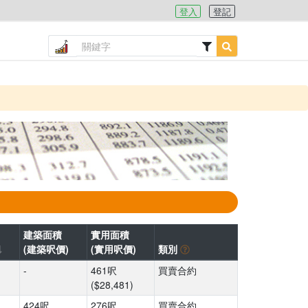
登入
登記
建築面積
實用面積
(建築呎價)
(實用呎價)
類別
-
461呎
買賣合約
($28,481)
424呎
276呎
買賣合約