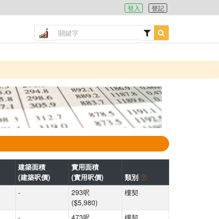
登入
登記
建築面積
實用面積
(建築呎價)
(實用呎價)
類別
-
293呎
樓契
($5,980)
-
473呎
樓契