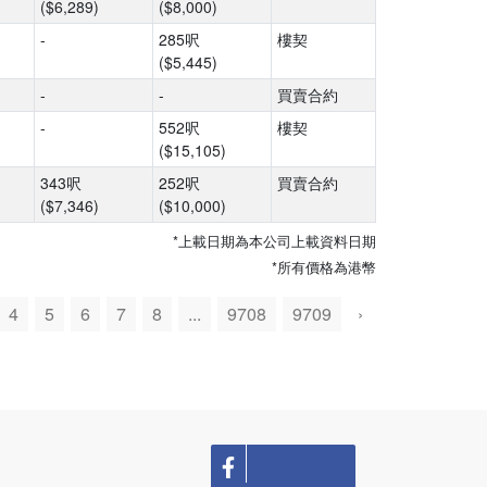
($6,289)
($8,000)
-
285呎
樓契
($5,445)
-
-
買賣合約
-
552呎
樓契
($15,105)
343呎
252呎
買賣合約
($7,346)
($10,000)
*上載日期為本公司上載資料日期
*所有價格為港幣
4
5
6
7
8
...
9708
9709
›