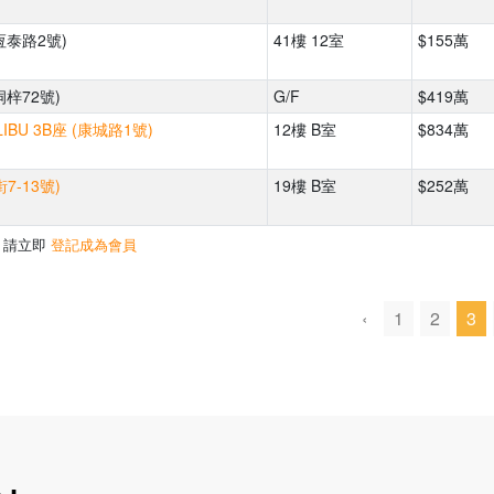
恆泰路2號)
41樓 12室
$155萬
洞梓72號)
G/F
$419萬
IBU 3B座 (康城路1號)
12樓 B室
$834萬
7-13號)
19樓 B室
$252萬
，請立即
登記成為會員
‹
1
2
3