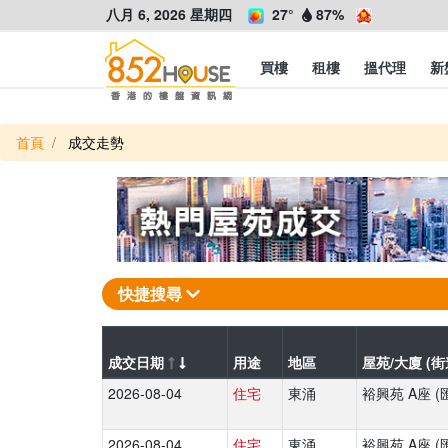
八月 6, 2026 星期四
27°
87%
買樓
租樓
搵代理
新
首頁
成交走勢
快捷搜尋
成交日期
用途
地區
屋苑/大廈 (街
2026-08-04
住宅
東涌
裕興苑 A座 (
2026-08-04
住宅
東涌
裕興苑 A座 (