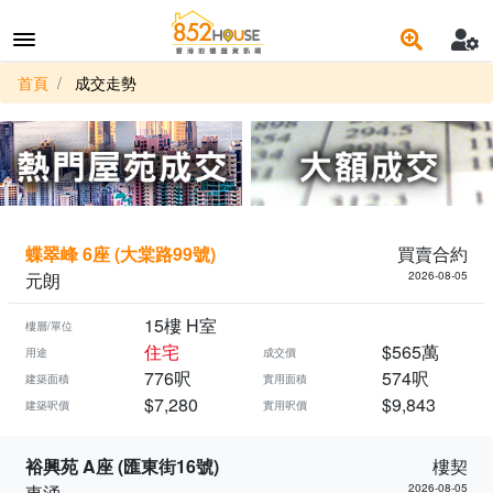
首頁
成交走勢
蝶翠峰 6座 (大棠路99號)
買賣合約
元朗
2026-08-05
15樓 H室
樓層/單位
住宅
$565萬
用途
成交價
776呎
574呎
建築面積
實用面積
$7,280
$9,843
建築呎價
實用呎價
裕興苑 A座 (匯東街16號)
樓契
東涌
2026-08-05