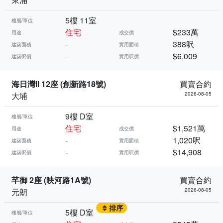
5樓 11室
樓層/單位
住宅
$233萬
用途
成交價
-
388呎
建築面積
實用面積
-
$6,009
建築呎價
實用呎價
海日灣II 12座 (創新路18號)
買賣合約
大埔
2026-08-05
9樓 D室
樓層/單位
住宅
$1,521萬
用途
成交價
-
1,020呎
建築面積
實用面積
-
$14,908
建築呎價
實用呎價
芊御 2座 (映河路1A號)
買賣合約
元朗
2026-08-05
排序
5樓 D室
樓層/單位