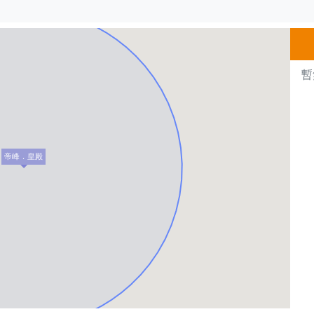
500m
暫
帝峰．皇殿