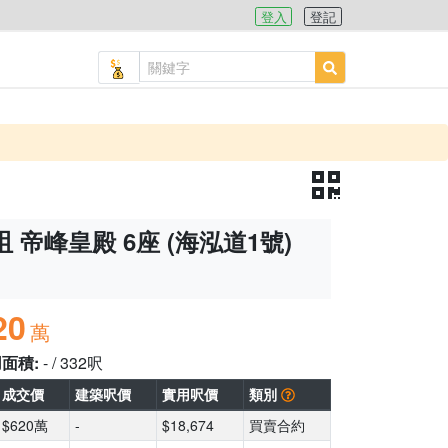
登入
登記
 帝峰皇殿 6座 (海泓道1號)
20
萬
用面積:
- / 332呎
成交價
建築呎價
實用呎價
類別
$620萬
-
$18,674
買賣合約