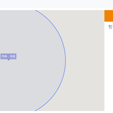
500m
暫
帝峰．皇殿