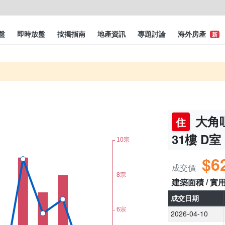
盤
即時放盤
按揭指南
地產資訊
專題討論
海外房產
新
大角咀
住
31樓 D室
$6
成交價
建築面積 / 實
成交日期
2026-04-10