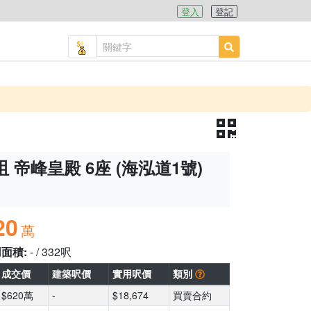
登入
登記
 帝峰皇殿 6座 (海泓道1號)
20
萬
用面積:
- / 332呎
成交價
建築呎價
實用呎價
類別
$620萬
-
$18,674
買賣合約