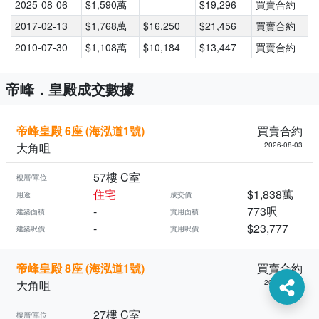
2025-08-06
$1,590萬
-
$19,296
買賣合約
2017-02-13
$1,768萬
$16,250
$21,456
買賣合約
2010-07-30
$1,108萬
$10,184
$13,447
買賣合約
帝峰．皇殿成交數據
帝峰皇殿 6座 (海泓道1號)
買賣合約
大角咀
2026-08-03
57樓 C室
樓層/單位
住宅
$1,838萬
用途
成交價
-
773呎
建築面積
實用面積
-
$23,777
建築呎價
實用呎價
帝峰皇殿 8座 (海泓道1號)
買賣合約
大角咀
2026-07-31
27樓 C室
樓層/單位