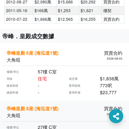
2012-08-27
$2,080萬
$15,686
$20,292
買賣合約
2011-05-16
$166萬
$1,253
$1,621
樓契
2010-07-22
$1,666萬
$12,565
$16,255
買賣合約
帝峰．皇殿成交數據
帝峰皇殿 6座 (海泓道1號)
買賣合約
大角咀
2026-08-03
57樓 C室
樓層/單位
住宅
$1,838萬
用途
成交價
-
773呎
建築面積
實用面積
-
$23,777
建築呎價
實用呎價
帝峰皇殿 8座 (海泓道1號)
買賣合約
大角咀
2026-07-31
27樓 C室
樓層/單位