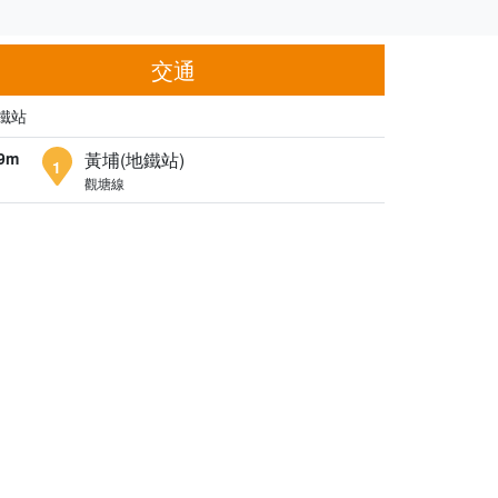
交通
鐵站
9m
黃埔(地鐵站)
1
觀塘線