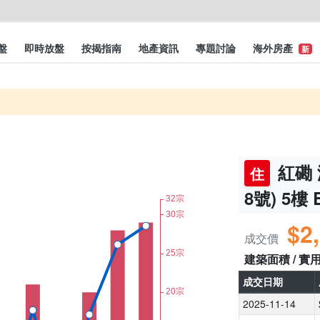
盤
即時放盤
按揭指南
地產資訊
專題討論
海外房產
新
紅磡 
住
8號) 5樓
$2
成交價
建築面積 / 實
成交日期
2025-11-14