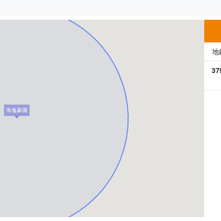
500m
地
37
海逸豪園