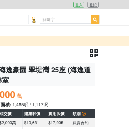
登入
登記
海逸豪園 翠堤灣 25座 (海逸道
 B室
,000
萬
用面積:
1,465呎 / 1,117呎
成交價
建築呎價
實用呎價
類別
$2,000萬
$13,651
$17,905
買賣合約