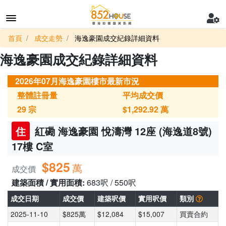
首頁
成交走勢
海逸豪園成交紀錄詳細資料
海逸豪園成交紀錄詳細資料
2026年07月海逸豪園樓市最新市況
整體註冊量
平均成交價
29
宗
$1,292.92
萬
住
紅磡 海逸豪園 悅濤灣 12座 (海逸道8號)
17樓 C室
$825
萬
成交價
建築面積 / 實用面積:
683呎 / 550呎
成交日期
成交價
建築呎價
實用呎價
類別
2025-11-10
$825萬
$12,084
$15,007
買賣合約